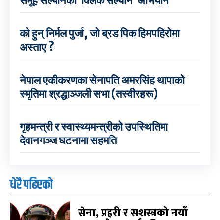
समूह सल्यानको ‘क्लिक सल्यान’ अभियान
को हुन् निर्मल पुर्जा, जो ब्रड पिक हिमपहिरोमा
अस्ताए ?
नेपाल एकीकरणका सेनापति अमरसिंह थापाको
स्मृतिमा श्रद्धाञ्जली सभा (तस्वीरहरू)
गृहमन्त्री र स्वास्थ्यमन्त्रीको उपस्थितिमा
देवानगञ्ज घटनामा सहमति
धेरै पढिएको
सेना, प्रहरी र सशस्त्रको नयाँ