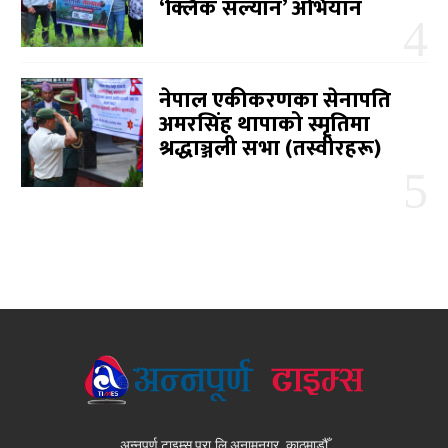
‘क्लिक सल्यान’ अभियान
नेपाल एकीकरणका सेनापति
अमरसिंह थापाको स्मृतिमा
श्रद्धाञ्जली सभा (तस्वीरहरू)
अन्नपूर्ण टाइम्स प्रा.लि अनामनगर, काठमाडौँ