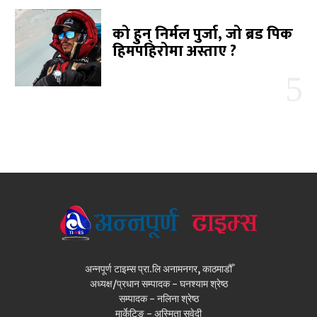
को हुन् निर्मल पुर्जा, जो ब्रड पिक
हिमपहिरोमा अस्ताए ?
अन्नपूर्ण टाइम्स प्रा.लि अनामनगर, काठमाडौँ
अध्यक्ष/प्रधान सम्पादक - घनश्याम श्रेष्ठ
सम्पादक - नलिना श्रेष्ठ
मार्केटिङ - अस्मिता सुवेदी