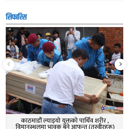
सिफारिस
काठमाडौं ल्याइयो युक्तको पार्थिव शरीर ,
विमानस्थलमा भावुक बने आफन्त (तस्वीरहरू)