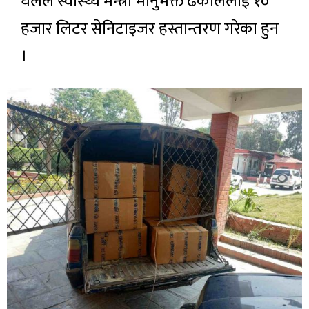
घलेले स्वास्थ्य मन्त्री भानुभक्त ढकाललाई १०
हजार लिटर सेनिटाइजर हस्तान्तरण गरेका हुन
।