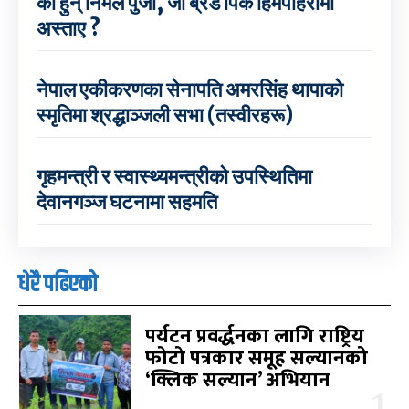
को हुन् निर्मल पुर्जा, जो ब्रड पिक हिमपहिरोमा
अस्ताए ?
नेपाल एकीकरणका सेनापति अमरसिंह थापाको
स्मृतिमा श्रद्धाञ्जली सभा (तस्वीरहरू)
गृहमन्त्री र स्वास्थ्यमन्त्रीको उपस्थितिमा
देवानगञ्ज घटनामा सहमति
धेरै पढिएको
पर्यटन प्रवर्द्धनका लागि राष्ट्रिय
फोटो पत्रकार समूह सल्यानको
‘क्लिक सल्यान’ अभियान