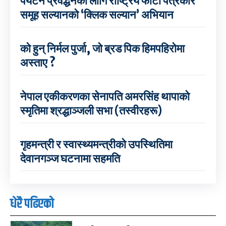
पर्यटन प्रवर्द्धनका लागि राष्ट्रिय फोटो पत्रकार
समूह सल्यानको ‘क्लिक सल्यान’ अभियान
को हुन् निर्मल पुर्जा, जो ब्रड पिक हिमपहिरोमा
अस्ताए ?
नेपाल एकीकरणका सेनापति अमरसिंह थापाको
स्मृतिमा श्रद्धाञ्जली सभा (तस्वीरहरू)
गृहमन्त्री र स्वास्थ्यमन्त्रीको उपस्थितिमा
देवानगञ्ज घटनामा सहमति
धेरै पढिएको