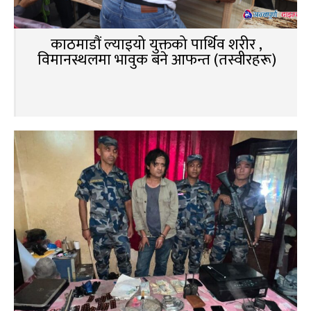
काठमाडौं ल्याइयो युक्तको पार्थिव शरीर ,
विमानस्थलमा भावुक बने आफन्त (तस्वीरहरू)