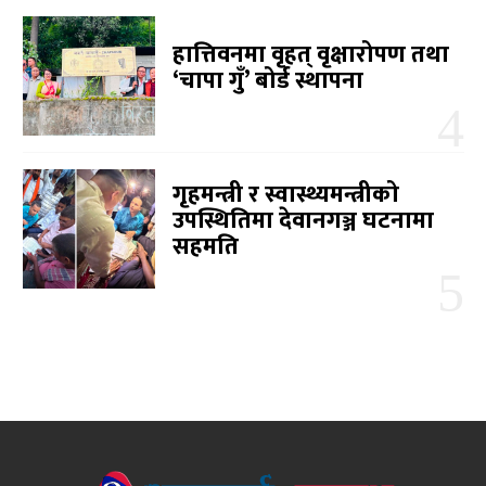
हात्तिवनमा वृहत् वृक्षारोपण तथा
‘चापा गुँ’ बोर्ड स्थापना
गृहमन्त्री र स्वास्थ्यमन्त्रीको
उपस्थितिमा देवानगञ्ज घटनामा
सहमति