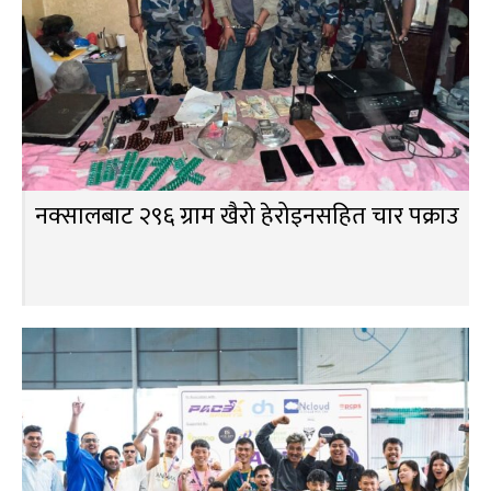
नक्सालबाट २९६ ग्राम खैरो हेरोइनसहित चार पक्राउ