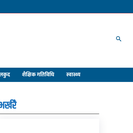
लकुद
शैक्षिक गतिविधि
स्वास्थ्य
भर्खरै