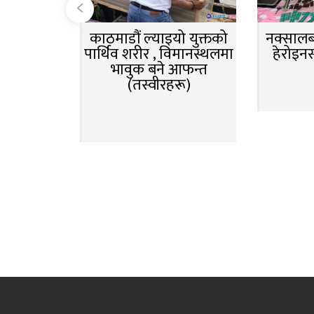
काठमाडौं ल्याइयो युक्तको
नक्सालबा
पार्थिव शरीर , विमानस्थलमा
हेरोइन
भावुक बने आफन्त
(तस्वीरहरू)