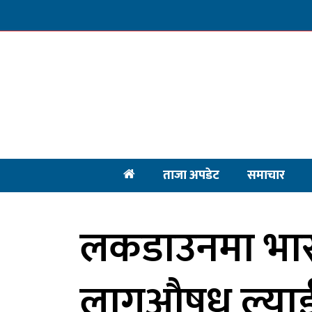
ताजा अपडेट
समाचार
लकडाउनमा भार
लागुऔषध ल्याई 