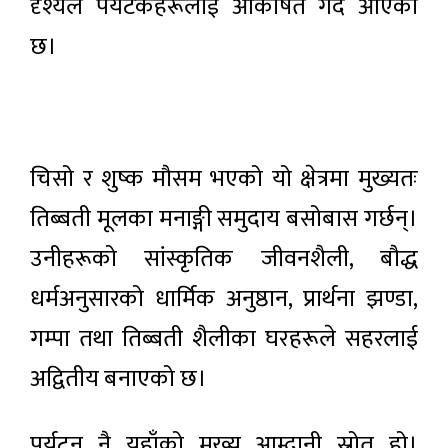
दृश्यले पर्यटकहरूलाई आकर्षित गर्दै आएको
छ।
चिसो र शुष्क मौसम भएको यो क्षेत्रमा मुख्यतः
तिब्बती मूलका मनाङ्गी समुदाय बसोबास गर्छन्।
उनीहरूको सांस्कृतिक जीवनशैली, बौद्ध
धर्मअनुसारको धार्मिक अनुष्ठान, प्रार्थना झण्डा,
गम्पा तथा तिब्बती शैलीका घरहरूले सहरलाई
अद्वितीय बनाएको छ।
पर्यटन नै यहाँको मुख्य आम्दानी स्रोत हो।