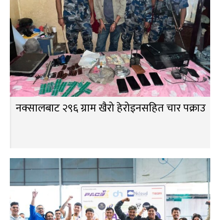
नक्सालबाट २९६ ग्राम खैरो हेरोइनसहित चार पक्राउ