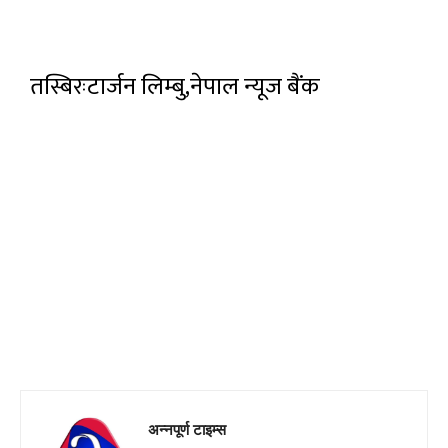
तस्बिरःटार्जन लिम्बु,नेपाल न्यूज बैंक
अन्नपूर्ण टाइम्स