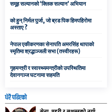
समूह सल्यानको ‘क्लिक सल्यान’ अभियान
को हुन् निर्मल पुर्जा, जो ब्रड पिक हिमपहिरोमा
अस्ताए ?
नेपाल एकीकरणका सेनापति अमरसिंह थापाको
स्मृतिमा श्रद्धाञ्जली सभा (तस्वीरहरू)
गृहमन्त्री र स्वास्थ्यमन्त्रीको उपस्थितिमा
देवानगञ्ज घटनामा सहमति
धेरै पढिएको
सेना, प्रहरी र सशस्त्रको नयाँ