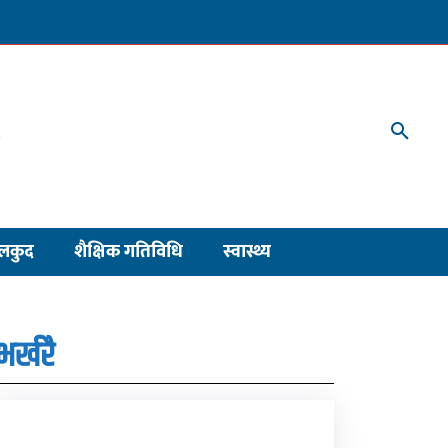
लकुद
शैक्षिक गतिविधि
स्वास्थ्य
भर्खरै