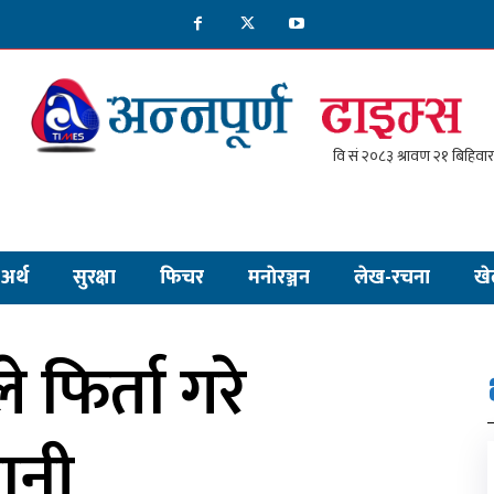
अर्थ
सुरक्षा
फिचर
मनाेरञ्जन
लेख-रचना
खे
फिर्ता गरे
ानी