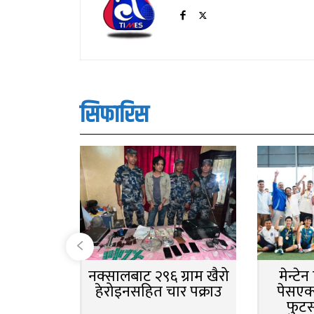
सिफारिस
नक्सालबाट २९६ ग्राम खैरो
मेन्टे
हेरोइनसहित चार पक्राउ
पेसएक्
फुट