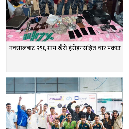
नक्सालबाट २९६ ग्राम खैरो हेरोइनसहित चार पक्राउ