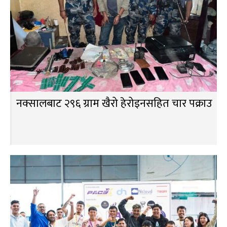
नक्सालबाट २९६ ग्राम खैरो हेरोइनसहित चार पक्राउ