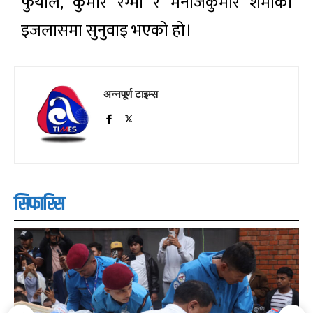
फुयाल, कुमार रेग्मी र मनोजकुमार शर्माको
इजलासमा सुनुवाइ भएको हो।
अन्नपूर्ण टाइम्स
सिफारिस