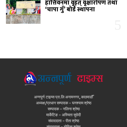
हात्तिवनमा वृहत् वृक्षारोपण तथा
‘चापा गुँ’ बोर्ड स्थापना
अन्नपूर्ण टाइम्स प्रा.लि अनामनगर, काठमाडौँ
अध्यक्ष/प्रधान सम्पादक - घनश्याम श्रेष्ठ
सम्पादक - नलिना श्रेष्ठ
मार्केटिङ - अस्मिता सुवेदी
संवाददाता - रीता श्रेष्ठ
संवाददाता - गोविन्द श्रेष्ठ