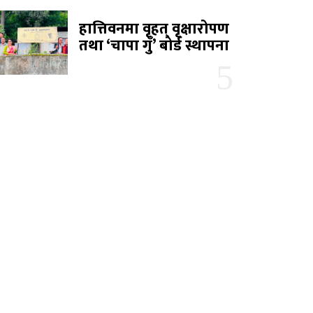
हात्तिवनमा वृहत् वृक्षारोपण
तथा ‘चापा गुँ’ बोर्ड स्थापना