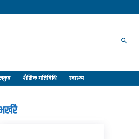
लकुद
शैक्षिक गतिविधि
स्वास्थ्य
भर्खरै