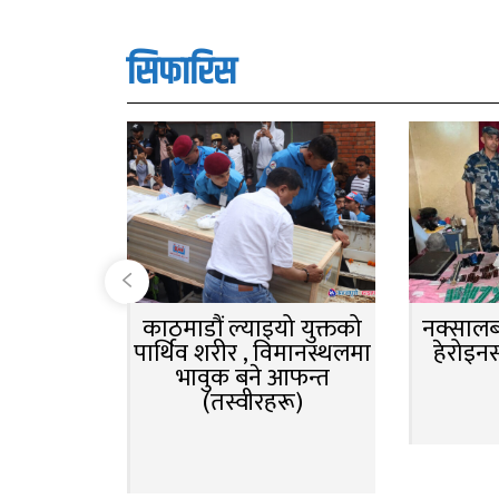
सिफारिस
काठमाडौं ल्याइयो युक्तको
नक्सालबा
पार्थिव शरीर , विमानस्थलमा
हेरोइन
भावुक बने आफन्त
(तस्वीरहरू)