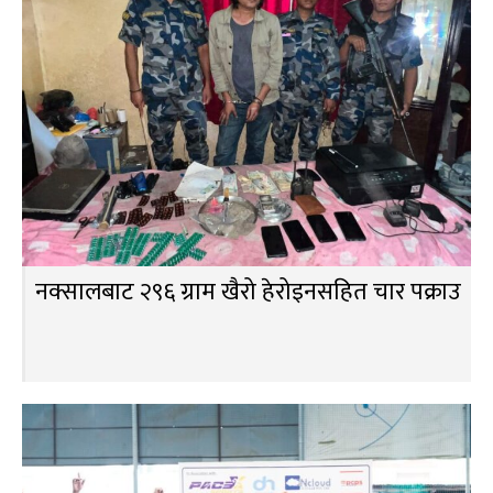
नक्सालबाट २९६ ग्राम खैरो हेरोइनसहित चार पक्राउ