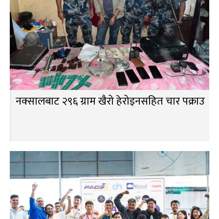
नक्सालबाट २९६ ग्राम खैरो हेरोइनसहित चार पक्राउ