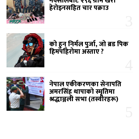
नक्सालबाट २९६ ग्राम खैरो
हेरोइनसहित चार पक्राउ
को हुन् निर्मल पुर्जा, जो ब्रड पिक
हिमपहिरोमा अस्ताए ?
नेपाल एकीकरणका सेनापति
अमरसिंह थापाको स्मृतिमा
श्रद्धाञ्जली सभा (तस्वीरहरू)