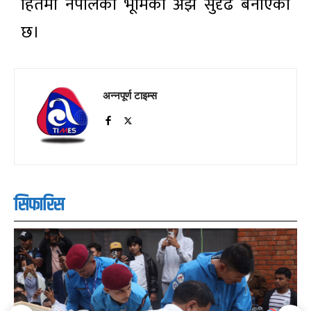
हितमा नेपालको भूमिका अझ सुदृढ बनाएको
छ।
अन्नपूर्ण टाइम्स
सिफारिस