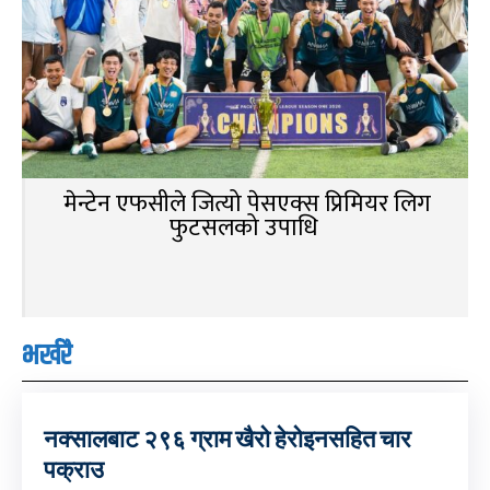
मेन्टेन एफसीले जित्यो पेसएक्स प्रिमियर लिग
फुटसलको उपाधि
भर्खरै
नक्सालबाट २९६ ग्राम खैरो हेरोइनसहित चार
पक्राउ