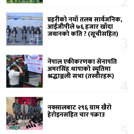
प्रहरीको नयाँ तलब सार्वजनिक,
आईजीपीले ७६ हजार खाँदा
जवानको कति ? (सूचीसहित)
नेपाल एकीकरणका सेनापति
अमरसिंह थापाको स्मृतिमा
श्रद्धाञ्जली सभा (तस्वीरहरू)
नक्सालबाट २९६ ग्राम खैरो
हेरोइनसहित चार पक्राउ