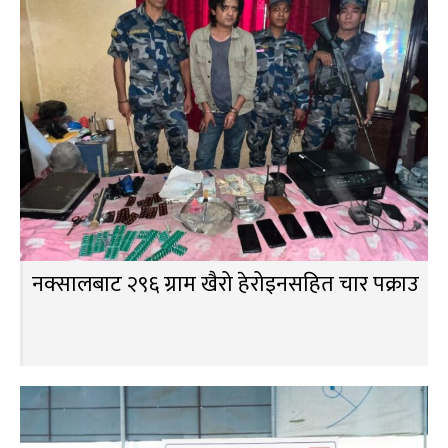
नक्सालबाट २९६ ग्राम खैरो हेरोइनसहित चार पक्राउ