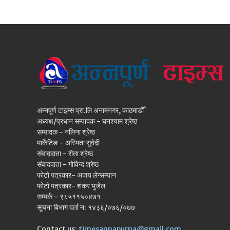
अन्नपूर्ण टाइम्स प्रा.लि अनामनगर, काठमाडौँ
अध्यक्ष/प्रधान सम्पादक - घनश्याम श्रेष्ठ
सम्पादक - नलिना श्रेष्ठ
मार्केटिङ - अस्मिता सुवेदी
संवाददाता - रीता श्रेष्ठ
संवाददाता - गोविन्द श्रेष्ठ
फोटो पत्रकार- अजय लेन्सम्यान
फोटो पत्रकार- शंकर भुजेल
सम्पर्क - ९८५११५०४७१
सूचना बिभाग दर्ता न: १४३६/०७६/०७७
Contact us:
timesannapurna@gmail.com