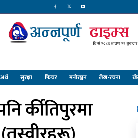
अर्थ
सुरक्षा
फिचर
मनाेरञ्जन
लेख-रचना
खे
ि र्कीतिपुरमा
 (तस्वीरहरू)