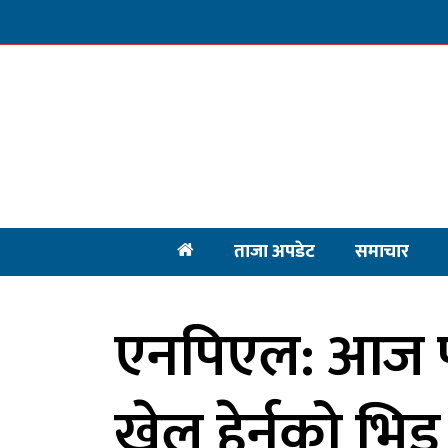
ताजा अपडेट
समाचार
एनपिएल: आज पन
खेल हेर्नको भिड