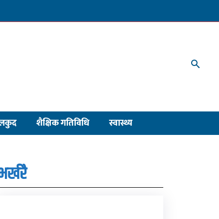
लकुद
शैक्षिक गतिविधि
स्वास्थ्य
भर्खरै