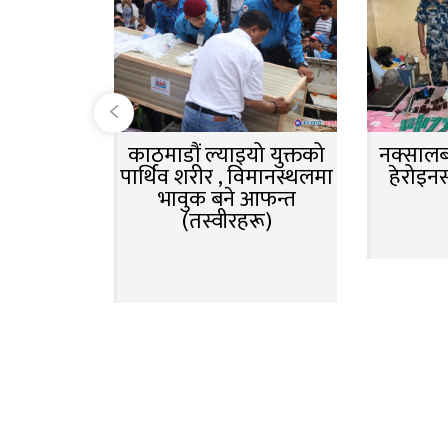
काठमाडौं ल्याइयो युक्तको
नक्सालबा
पार्थिव शरीर , विमानस्थलमा
हेरोइन
भावुक बने आफन्त
(तस्वीरहरू)