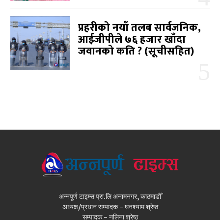
प्रहरीको नयाँ तलब सार्वजनिक,
आईजीपीले ७६ हजार खाँदा
जवानको कति ? (सूचीसहित)
अन्नपूर्ण टाइम्स प्रा.लि अनामनगर, काठमाडौँ
अध्यक्ष/प्रधान सम्पादक - घनश्याम श्रेष्ठ
सम्पादक - नलिना श्रेष्ठ