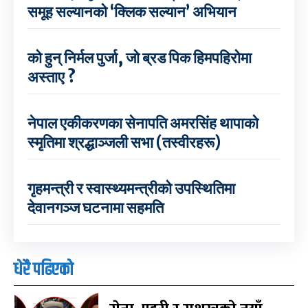
समूह सल्यानको ‘क्लिक सल्यान’ अभियान
को हुन् निर्मल पुर्जा, जो ब्रड पिक हिमपहिरोमा
अस्ताए ?
नेपाल एकीकरणका सेनापति अमरसिंह थापाको
स्मृतिमा श्रद्धाञ्जली सभा (तस्वीरहरू)
गृहमन्त्री र स्वास्थ्यमन्त्रीको उपस्थितिमा
देवानगञ्ज घटनामा सहमति
धेरै पढिएको