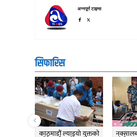
अन्नपूर्ण टाइम्स
सिफारिस
काठमाडौं ल्याइयो युक्तको
नक्सालबा