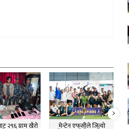
ट २९६ ग्राम खैरो
मेन्टेन एफसीले जित्यो