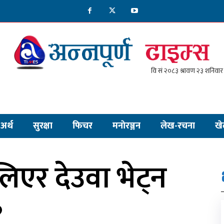
अर्थ
सुरक्षा
फिचर
मनाेरञ्जन
लेख-रचना
खे
एर देउवा भेट्न
?