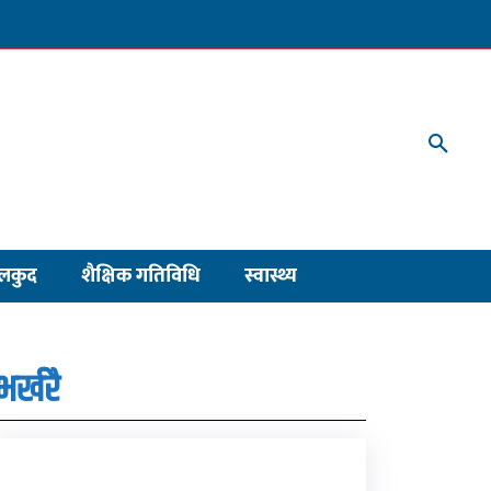
लकुद
शैक्षिक गतिविधि
स्वास्थ्य
भर्खरै