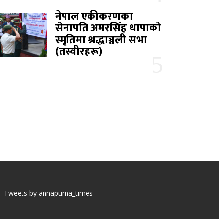
नेपाल एकीकरणका
सेनापति अमरसिंह थापाको
स्मृतिमा श्रद्धाञ्जली सभा
(तस्वीरहरू)
Tweets by annapurna_times