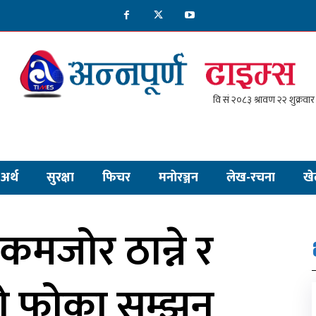
अर्थ
सुरक्षा
फिचर
मनाेरञ्जन
लेख-रचना
खे
 कमजोर ठान्ने र
ो फोका सम्झनु