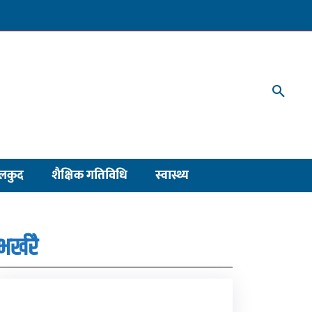
लकुद
शैक्षिक गतिविधि
स्वास्थ्य
भर्खरै