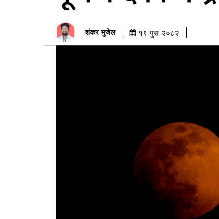
शंकर भुजेल
१९ पुस २०८२