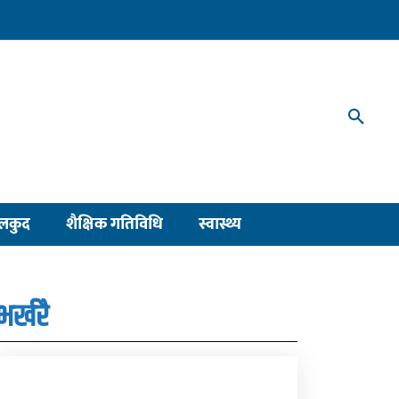
लकुद
शैक्षिक गतिविधि
स्वास्थ्य
भर्खरै