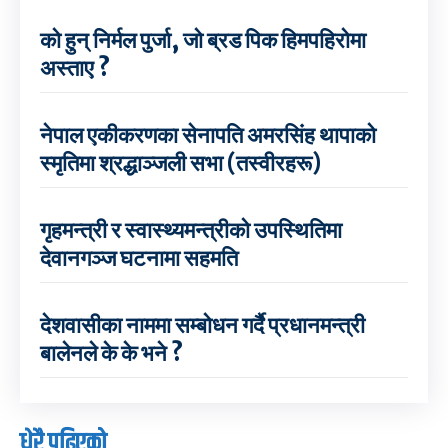
को हुन् निर्मल पुर्जा, जो ब्रड पिक हिमपहिरोमा
अस्ताए ?
नेपाल एकीकरणका सेनापति अमरसिंह थापाको
स्मृतिमा श्रद्धाञ्जली सभा (तस्वीरहरू)
गृहमन्त्री र स्वास्थ्यमन्त्रीको उपस्थितिमा
देवानगञ्ज घटनामा सहमति
देशवासीका नाममा सम्बोधन गर्दै प्रधानमन्त्री
बालेनले के के भने ?
धेरै पढिएको