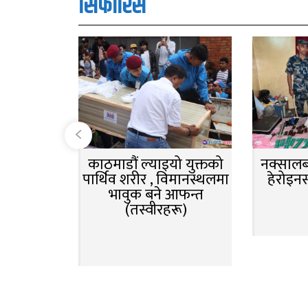
सिफारिस
काठमाडौं ल्याइयो युक्तको
नक्सालबा
पार्थिव शरीर , विमानस्थलमा
हेरोइन
भावुक बने आफन्त
(तस्वीरहरू)