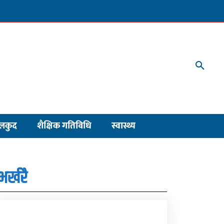
लकुद
शैक्षिक गतिविधि
स्वास्थ्य
भर्खरै