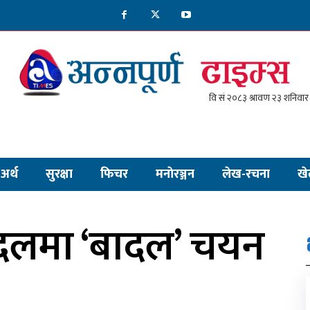
अर्थ
सुरक्षा
फिचर
मनाेरञ्जन
लेख-रचना
खे
दलमा ‘बादल’ चयन