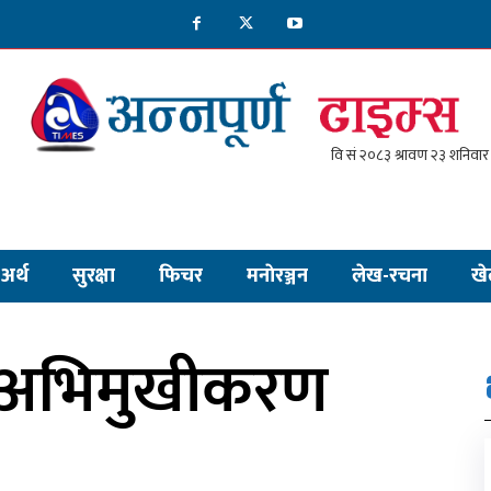
अर्थ
सुरक्षा
फिचर
मनाेरञ्जन
लेख-रचना
खे
ता अभिमुखीकरण