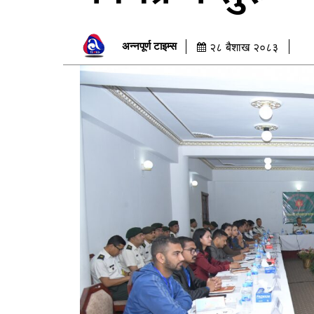
अन्नपूर्ण टाइम्स
२८ बैशाख २०८३