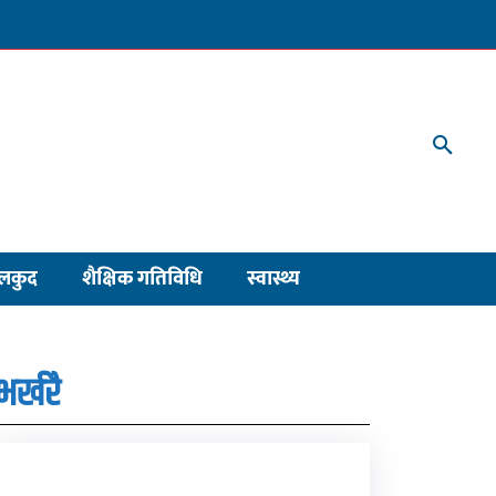
लकुद
शैक्षिक गतिविधि
स्वास्थ्य
भर्खरै