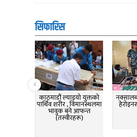
सिफारिस
काठमाडौं ल्याइयो युक्तको
नक्सालबा
पार्थिव शरीर , विमानस्थलमा
हेरोइन
भावुक बने आफन्त
(तस्वीरहरू)