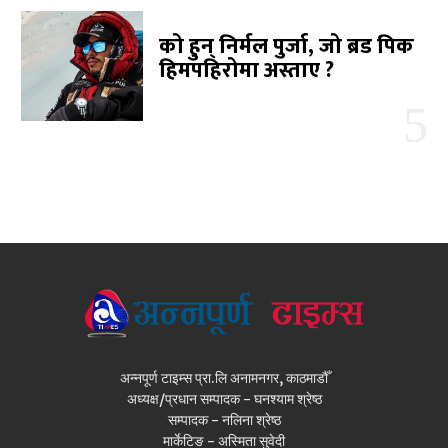
को हुन् निर्मल पुर्जा, जो ब्रड पिक
हिमपहिरोमा अस्ताए ?
अन्नपूर्ण टाइम्स प्रा.लि अनामनगर, काठमाडौँ
अध्यक्ष/प्रधान सम्पादक - घनश्याम श्रेष्ठ
सम्पादक - नलिना श्रेष्ठ
मार्केटिङ - अस्मिता सुवेदी