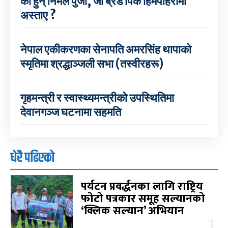
को हुन् निर्मल पुर्जा, जो ब्रड पिक हिमपहिरोमा
अस्ताए ?
नेपाल एकीकरणका सेनापति अमरसिंह थापाको
स्मृतिमा श्रद्धाञ्जली सभा (तस्वीरहरू)
गृहमन्त्री र स्वास्थ्यमन्त्रीको उपस्थितिमा
देवानगञ्ज घटनामा सहमति
धेरै पढिएको
पर्यटन प्रवर्द्धनका लागि राष्ट्रिय
फोटो पत्रकार समूह सल्यानको
‘क्लिक सल्यान’ अभियान