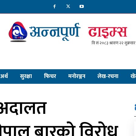
अर्थ
सुरक्षा
फिचर
मनाेरञ्जन
लेख-रचना
खे
 अदालत
 नेपाल बारको विरोध