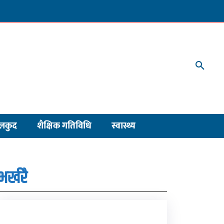
लकुद
शैक्षिक गतिविधि
स्वास्थ्य
भर्खरै