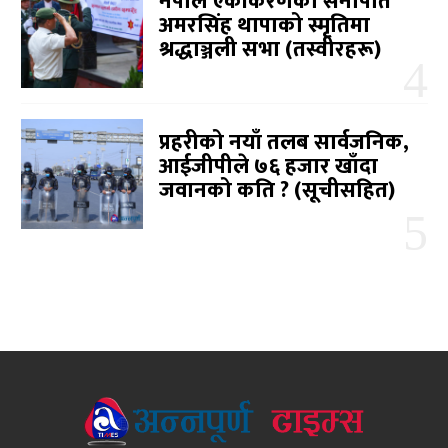
नेपाल एकीकरणका सेनापति
अमरसिंह थापाको स्मृतिमा
श्रद्धाञ्जली सभा (तस्वीरहरू)
प्रहरीको नयाँ तलब सार्वजनिक,
आईजीपीले ७६ हजार खाँदा
जवानको कति ? (सूचीसहित)