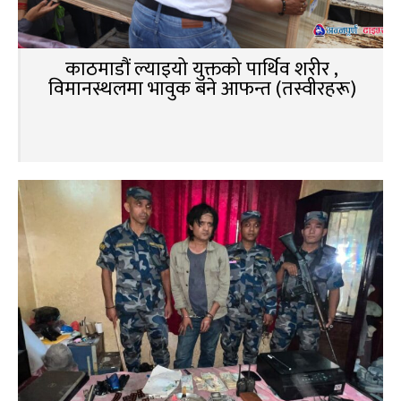
काठमाडौं ल्याइयो युक्तको पार्थिव शरीर ,
विमानस्थलमा भावुक बने आफन्त (तस्वीरहरू)