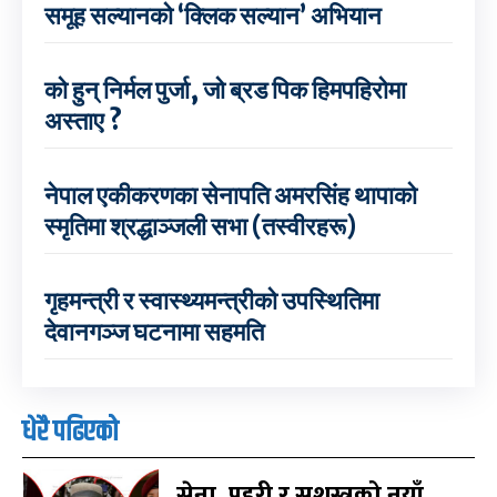
समूह सल्यानको ‘क्लिक सल्यान’ अभियान
को हुन् निर्मल पुर्जा, जो ब्रड पिक हिमपहिरोमा
अस्ताए ?
नेपाल एकीकरणका सेनापति अमरसिंह थापाको
स्मृतिमा श्रद्धाञ्जली सभा (तस्वीरहरू)
गृहमन्त्री र स्वास्थ्यमन्त्रीको उपस्थितिमा
देवानगञ्ज घटनामा सहमति
धेरै पढिएको
सेना, प्रहरी र सशस्त्रको नयाँ