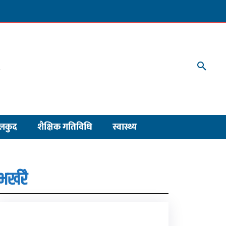
लकुद
शैक्षिक गतिविधि
स्वास्थ्य
भर्खरै