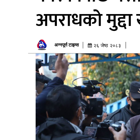
अपराधको मुद्दा
अन्नपूर्ण टाइम्स
२६ जेष्ठ २०८३