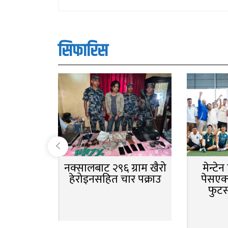
सिफारिस
नक्सालबाट २९६ ग्राम खैरो
मेन्टे
हेरोइनसहित चार पक्राउ
पेसएक्
फुट