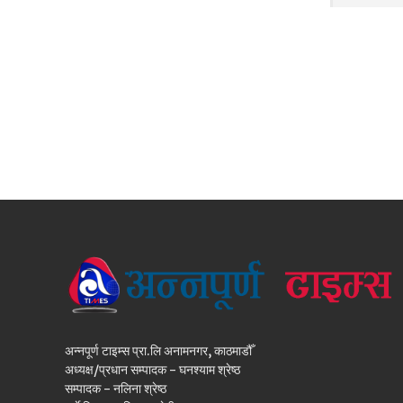
अन्नपूर्ण टाइम्स प्रा.लि अनामनगर, काठमाडौँ
अध्यक्ष/प्रधान सम्पादक - घनश्याम श्रेष्ठ
सम्पादक - नलिना श्रेष्ठ