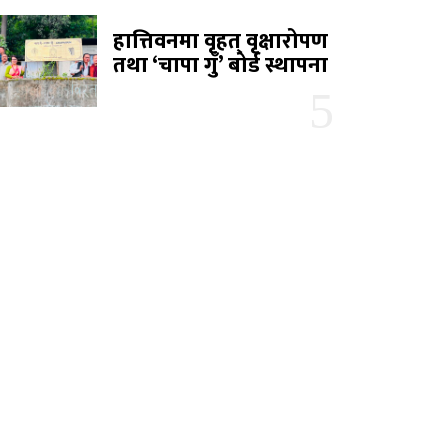
हात्तिवनमा वृहत् वृक्षारोपण
तथा ‘चापा गुँ’ बोर्ड स्थापना