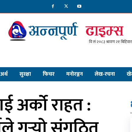
अर्थ
सुरक्षा
फिचर
मनाेरञ्जन
लेख-रचना
खे
ई अर्को राहत :
ले गर्‍यो संगठित