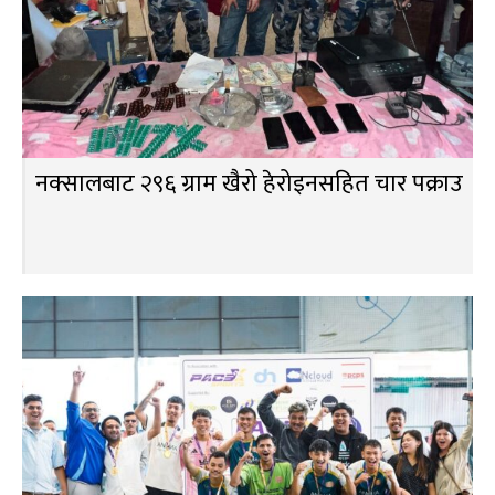
नक्सालबाट २९६ ग्राम खैरो हेरोइनसहित चार पक्राउ