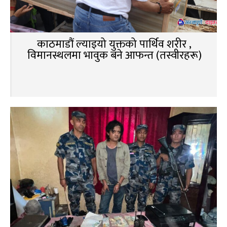
काठमाडौं ल्याइयो युक्तको पार्थिव शरीर ,
विमानस्थलमा भावुक बने आफन्त (तस्वीरहरू)