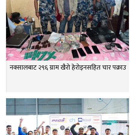
नक्सालबाट २९६ ग्राम खैरो हेरोइनसहित चार पक्राउ