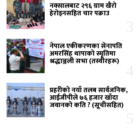
नक्सालबाट २९६ ग्राम खैरो
हेरोइनसहित चार पक्राउ
नेपाल एकीकरणका सेनापति
अमरसिंह थापाको स्मृतिमा
श्रद्धाञ्जली सभा (तस्वीरहरू)
प्रहरीको नयाँ तलब सार्वजनिक,
आईजीपीले ७६ हजार खाँदा
जवानको कति ? (सूचीसहित)