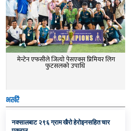
मेन्टेन एफसीले जित्यो पेसएक्स प्रिमियर लिग
फुटसलको उपाधि
भर्खरै
नक्सालबाट २९६ ग्राम खैरो हेरोइनसहित चार
पक्राउ