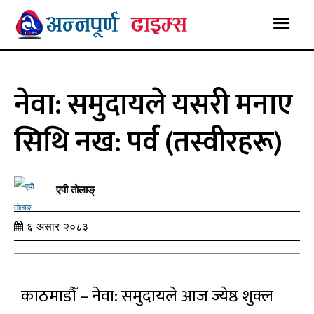
नेवा: समुदायले यसरी मनाए
सिथि नख: पर्व (तस्वीरहरू)
एपी तोलाङ्
६ असार २०८३
काठमाडौँ – नेवा: समुदायले आज ज्येष्ठ शुक्ल