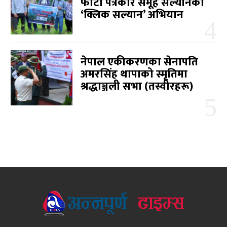
फोटो पत्रकार समूह सल्यानको
‘क्लिक सल्यान’ अभियान
नेपाल एकीकरणका सेनापति
अमरसिंह थापाको स्मृतिमा
श्रद्धाञ्जली सभा (तस्वीरहरू)