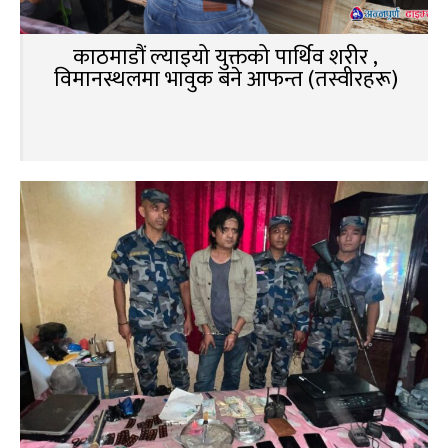
काठमाडौं ल्याइयो युक्तको पार्थिव शरीर ,
विमानस्थलमा भावुक बने आफन्त (तस्वीरहरू)