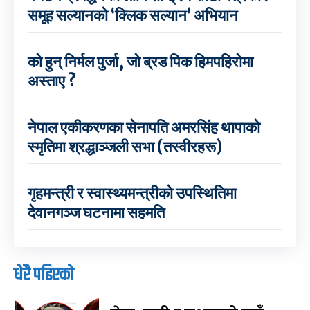
समूह सल्यानको ‘क्लिक सल्यान’ अभियान
को हुन् निर्मल पुर्जा, जो ब्रड पिक हिमपहिरोमा
अस्ताए ?
नेपाल एकीकरणका सेनापति अमरसिंह थापाको
स्मृतिमा श्रद्धाञ्जली सभा (तस्वीरहरू)
गृहमन्त्री र स्वास्थ्यमन्त्रीको उपस्थितिमा
देवानगञ्ज घटनामा सहमति
धेरै पढिएको