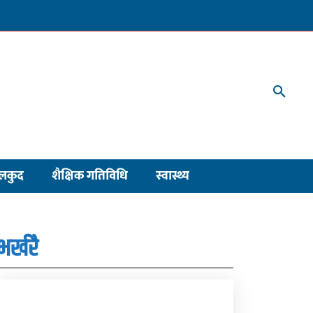
लकुद
शैक्षिक गतिविधि
स्वास्थ्य
भर्खरै