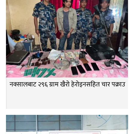
नक्सालबाट २९६ ग्राम खैरो हेरोइनसहित चार पक्राउ