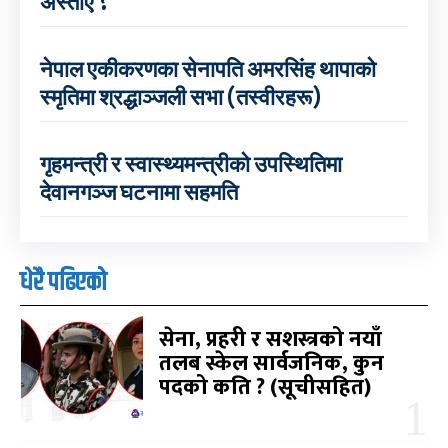
अस्ताए ?
नेपाल एकीकरणका सेनापति अमरसिंह थापाको
स्मृतिमा श्रद्धाञ्जली सभा (तस्वीरहरू)
गृहमन्त्री र स्वास्थ्यमन्त्रीको उपस्थितिमा
देवानगञ्ज घटनामा सहमति
धेरै पढिएको
सेना, प्रहरी र सशस्त्रको नयाँ
तलब स्केल सार्वजनिक, कुन
पदको कति ? (सूचीसहित)