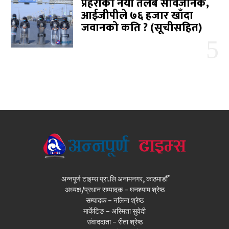
प्रहरीको नयाँ तलब सार्वजनिक,
आईजीपीले ७६ हजार खाँदा
जवानको कति ? (सूचीसहित)
अन्नपूर्ण टाइम्स प्रा.लि अनामनगर, काठमाडौँ
अध्यक्ष/प्रधान सम्पादक - घनश्याम श्रेष्ठ
सम्पादक - नलिना श्रेष्ठ
मार्केटिङ - अस्मिता सुवेदी
संवाददाता - रीता श्रेष्ठ