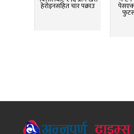
हेरोइनसहित चार पक्राउ
पेसएक्
फुट