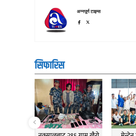
अन्नपूर्ण टाइम्स
सिफारिस
नक्सालबाट २९६ ग्राम खैरो
मेन्टे