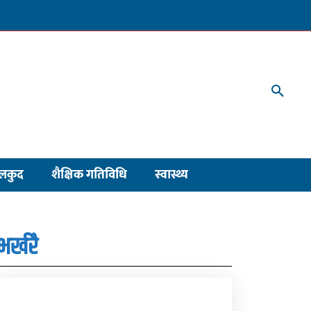
लकुद
शैक्षिक गतिविधि
स्वास्थ्य
भर्खरै