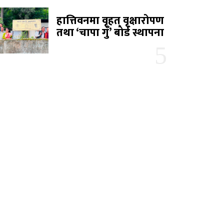
हात्तिवनमा वृहत् वृक्षारोपण
तथा ‘चापा गुँ’ बोर्ड स्थापना