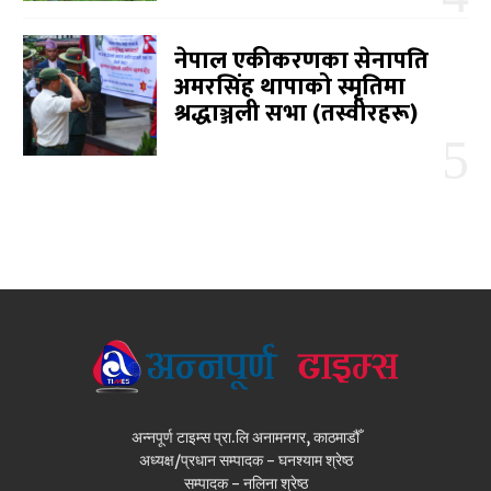
नेपाल एकीकरणका सेनापति
अमरसिंह थापाको स्मृतिमा
श्रद्धाञ्जली सभा (तस्वीरहरू)
अन्नपूर्ण टाइम्स प्रा.लि अनामनगर, काठमाडौँ
अध्यक्ष/प्रधान सम्पादक - घनश्याम श्रेष्ठ
सम्पादक - नलिना श्रेष्ठ