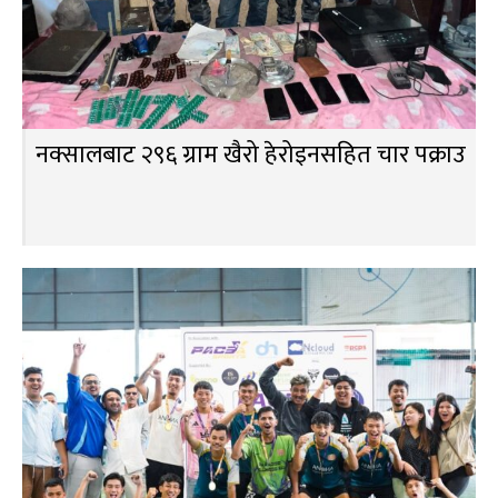
नक्सालबाट २९६ ग्राम खैरो हेरोइनसहित चार पक्राउ