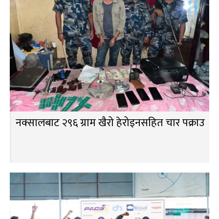
नक्सालबाट २९६ ग्राम खैरो हेरोइनसहित चार पक्राउ