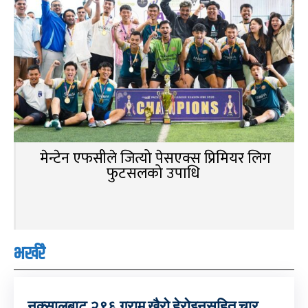
मेन्टेन एफसीले जित्यो पेसएक्स प्रिमियर लिग
फुटसलको उपाधि
भर्खरै
नक्सालबाट २९६ ग्राम खैरो हेरोइनसहित चार