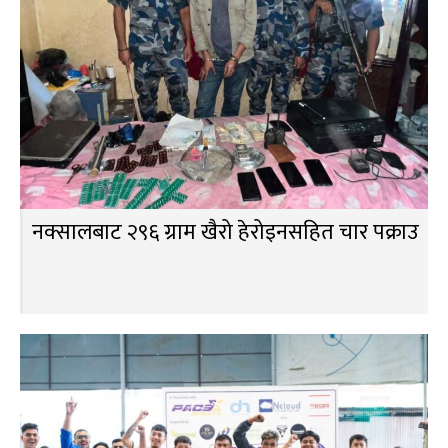
नक्सालबाट २९६ ग्राम खैरो हेरोइनसहित चार पक्राउ