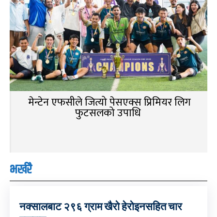
मेन्टेन एफसीले जित्यो पेसएक्स प्रिमियर लिग
फुटसलको उपाधि
भर्खरै
नक्सालबाट २९६ ग्राम खैरो हेरोइनसहित चार