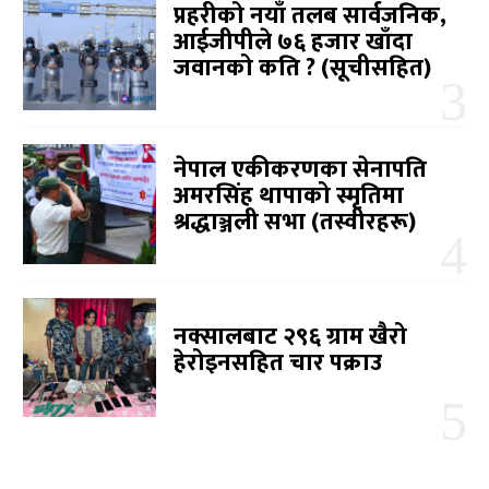
प्रहरीको नयाँ तलब सार्वजनिक,
आईजीपीले ७६ हजार खाँदा
जवानको कति ? (सूचीसहित)
नेपाल एकीकरणका सेनापति
अमरसिंह थापाको स्मृतिमा
श्रद्धाञ्जली सभा (तस्वीरहरू)
नक्सालबाट २९६ ग्राम खैरो
हेरोइनसहित चार पक्राउ