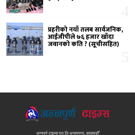
प्रहरीको नयाँ तलब सार्वजनिक,
आईजीपीले ७६ हजार खाँदा
जवानको कति ? (सूचीसहित)
अन्नपूर्ण टाइम्स प्रा.लि अनामनगर, काठमाडौँ