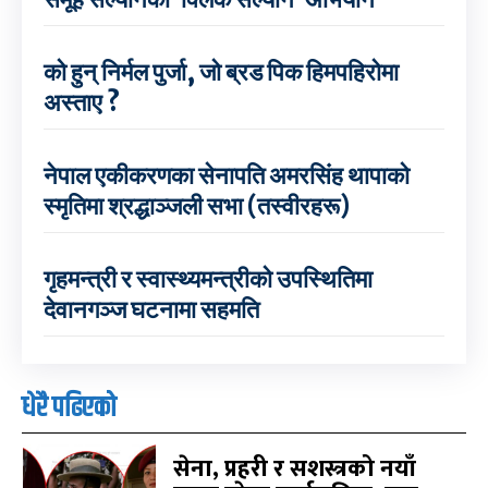
को हुन् निर्मल पुर्जा, जो ब्रड पिक हिमपहिरोमा
अस्ताए ?
नेपाल एकीकरणका सेनापति अमरसिंह थापाको
स्मृतिमा श्रद्धाञ्जली सभा (तस्वीरहरू)
गृहमन्त्री र स्वास्थ्यमन्त्रीको उपस्थितिमा
देवानगञ्ज घटनामा सहमति
धेरै पढिएको
सेना, प्रहरी र सशस्त्रको नयाँ