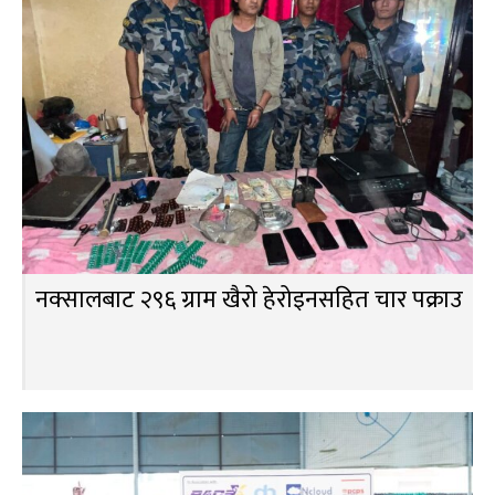
नक्सालबाट २९६ ग्राम खैरो हेरोइनसहित चार पक्राउ