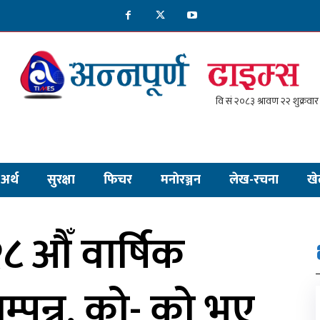
अर्थ
सुरक्षा
फिचर
मनाेरञ्जन
लेख-रचना
खे
 औँ वार्षिक
पन्न, को- को भए