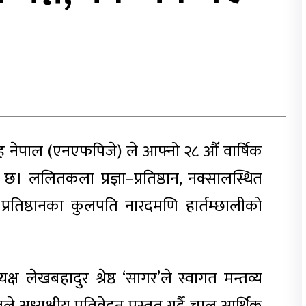
मूह नेपाल (एनएफपिजे) ले आफ्नो २८ औँ वार्षिक
। ललितकला प्रज्ञा–प्रतिष्ठान, नक्सालस्थित
िष्ठानका कुलपति नारदमणि हार्तम्छालीको
्ष लेखबहादुर श्रेष्ठ ‘सागर’ले स्वागत मन्तव्य