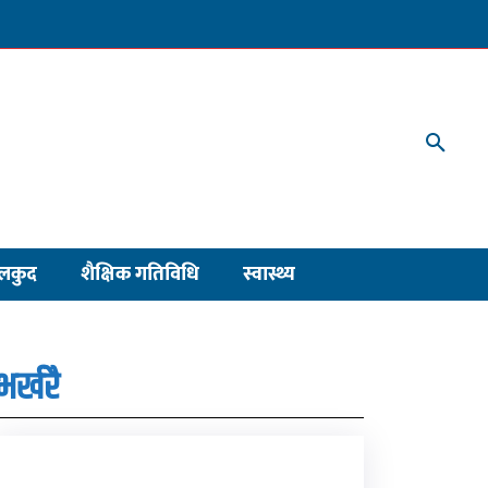
लकुद
शैक्षिक गतिविधि
स्वास्थ्य
भर्खरै