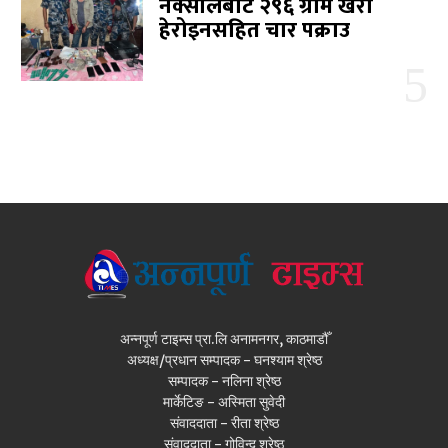
नक्सालबाट २९६ ग्राम खैरो
हेरोइनसहित चार पक्राउ
अन्नपूर्ण टाइम्स प्रा.लि अनामनगर, काठमाडौँ
अध्यक्ष/प्रधान सम्पादक - घनश्याम श्रेष्ठ
सम्पादक - नलिना श्रेष्ठ
मार्केटिङ - अस्मिता सुवेदी
संवाददाता - रीता श्रेष्ठ
संवाददाता - गोविन्द श्रेष्ठ