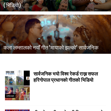
(भिडियो)
कला लम्सालको नयाँ गीत ‘मायाको झल्को’ सार्वजनिक
सार्वजनिक भयो विश्व रेकर्ड राख्न सफल
हरिगोपाल प्रधानको गीतको भिडियो
मनाेरञ्जन