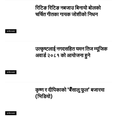
रिटिङ रिटिङ नबजाउ बिनायो बोलको
चर्चित गीतका गायक जोशीको निधन
मनाेरञ्जन
उत्कृष्टलाई नगदसहित यमन तिज म्यूजिक
अवार्ड २०८१ को आयोजना हुने
मनाेरञ्जन
कृष्ण र दीपिकाको ‘बैँसालु फूल’ बजारमा
(भिडियो)
मनाेरञ्जन