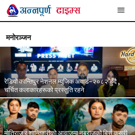
मनाेरञ्जन
रेडियो कान्तिपुर नेशनल म्युजिक अवार्ड-२०८२’हुँदै ,
चर्चित कलाकारहरूको प्रस्तुति रहने
मोतिराज र शान्तिश्रीको आवाजमा नबराजको बिर्सु कसरी