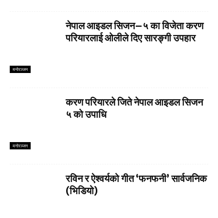
नेपाल आइडल सिजन–५ का विजेता करण
परियारलाई ओलीले दिए सारङ्गी उपहार
मनाेरञ्जन
करण परियारले जिते नेपाल आइडल सिजन
५ को उपाधि
मनाेरञ्जन
रविन र ऐश्वर्यको गीत ‘फनफनी’ सार्वजनिक
(भिडियो)