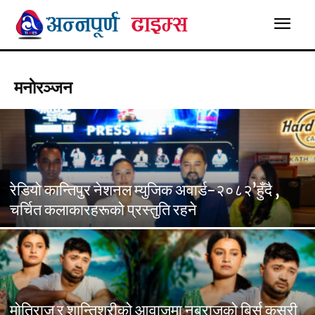
मनाेरञ्जन
रेडियो कान्तिपुर नेशनल म्युजिक अवार्ड-२०८२’हुँदै ,
चर्चित कलाकारहरूको प्रस्तुति रहने
मोतिराज र शान्तिश्रीको आवाजमा नबराजको बिर्सु कसरी