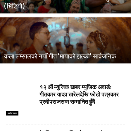
(भिडियो)
कला लम्सालको नयाँ गीत ‘मायाको झल्को’ सार्वजनिक
१२ औं म्युजिक खबर म्युजिक अवार्डः
गीतकार यादव खरेलदेखि फोटो पत्रकार
प्रदीपराजसम्म सम्मानित हुँदै
मनाेरञ्जन